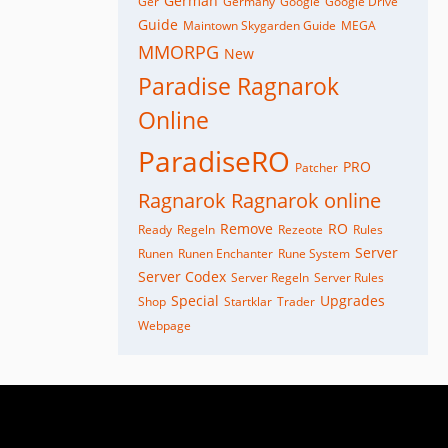
German
Ger
Germany
Google
Google Drive
Guide
Maintown Skygarden Guide
MEGA
MMORPG
New
Paradise Ragnarok
Online
ParadiseRO
PRO
Patcher
Ragnarok
Ragnarok online
Remove
RO
Ready
Regeln
Rezeote
Rules
Server
Runen
Runen Enchanter
Rune System
Server Codex
Server Regeln
Server Rules
Special
Upgrades
Shop
Startklar
Trader
Webpage